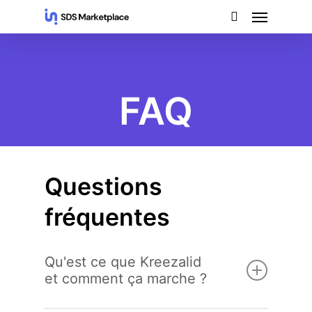
Skip
Menu
to
search
main
content
FAQ
Questions
fréquentes
Qu'est ce que Kreezalid
et comment ça marche ?