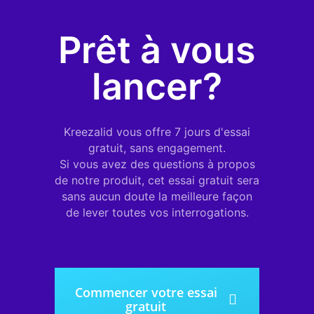
optimisé
développements personnalisés
partenaires sont là pour vous aider à
etc.
sur votre marketplace. Vous
développer votre application mobile.
Prêt à vous
souhaitez compléter les
fonctionnalités présentes
nativement sur Kreezalid et
lancer?
souhaitez mettre en place un
univers unique pour vos
utilisateurs, cette API sera votre
Kreezalid vous offre 7 jours d'essai
passerelle.
Voir la documentation
gratuit, sans engagement.
de l’API
Si vous avez des questions à propos
de notre produit, cet essai gratuit sera
sans aucun doute la meilleure façon
de lever toutes vos interrogations.
Commencer votre essai
gratuit