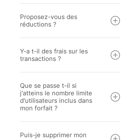
Oui, tout à fait. Vous pouvez passer à un
forfait supérieur ou inférieur à tout
Proposez-vous des
moment.
réductions ?
Oui, tout à fait. Oui, nous proposons 10 %
de réduction sur les forfaits annuels.
Y-a t-il des frais sur les
transactions ?
Kreezalid ne prélève aucun frais sur les
transactions.
Que se passe t-il si
j'atteins le nombre limite
Néanmoins, des frais de transaction tiers
d'utilisateurs inclus dans
s’appliquent si vous utilisez un fournisseur
mon forfait ?
de services de paiement externe comme
Stripe ou Mangopay.
Le service n’est pas interrompu, vous
serez juste invité à passer à un forfait
Puis-je supprimer mon
supérieur.