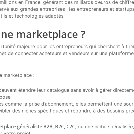
illions en France, générant des milliards d’euros de chiffre
ervé aux grandes entreprises : les entrepreneurs et startu
tils et technologies adaptés.
une marketplace ?
tunité majeure pour les entrepreneurs qui cherchent à tire
et de connecter acheteurs et vendeurs sur une plateforme u
e marketplace :
euvent étendre leur catalogue sans avoir à gérer directeme
opose
s comme la prise d’abonnement, elles permettent une sourc
ibler des niches spécifiques et répondre à des besoins pré
tplace généraliste B2B, B2C, C2C
, ou une niche spécialisée
r votre projet.